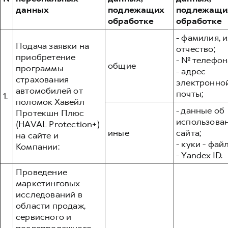
Сервис для корпоративных клиентов
данных
подлежащих
подлежащи
HAVAL Лизинг
АКСЕССУАРЫ HAVAL
обработке
обработке
Автомобильные аксессуары
- фамилия, и
Подача заявки на
отчество;
АКСЕССУАРЫ HAVAL
Коллекция CITY
приобретение
- № телефон
общие
Автомобильные аксессуары
Коллекция Базовая
программы
- адрес
страхования
электронно
Коллекция CITY
Коллекция Детская
автомобилей от
почты;
1.
Коллекция Базовая
поломок Хавейл
- данные об
Протекшн Плюс
Коллекция Детская
использова
(HAVAL Protection+)
иные
сайта;
на сайте и
- куки - фай
Компании:
- Yandex ID.
Проведение
маркетинговых
исследований в
области продаж,
сервисного и