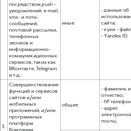
посредством push –
- данные об
уведомлений, e-mail,
использова
sms- и mms-
иные
сайта;
сообщений,
- куки - фай
почтовой рассылки,
- Yandex ID.
телефонных
звонков и
информационно-
коммуникационных
сервисов, таких как
ВКонтакте, Telegram
и т.д.:
Совершенствование
- фамилия, и
функций и сервисов
отчество;
сайтов и/или
- № телефон
мобильных
общие
- адрес
приложений, и/или
электронно
программных
почты;
платформ
3.
Компании,