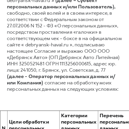
debryansk-haval.ru »
(далее – Субъект
персональных данных и/или Пользователь),
Тест-драйв
СЕРВИСНОЕ ОБСЛУЖИВАНИЕ
О дилере
свободно, своей волей и в своем интересе, в
Трейд-ин
Нулевое ТО
Наша команда
соответствии с Федеральным законом от
27.07.2006 N 152 - ФЗ «О персональных данных»,
Программа «Помощь на дороге»
Контакты
DARGO
DARGO X
посредством проставления «галочки» в
от 3 199 000 ₽
от 3 499 000 ₽
КРЕДИТ И СТРАХОВАНИЕ
Регламенты технического обслуживания
соответствующем чек – боксе в на официальном
сайте « debryansk-haval.ru », подписываю
Кредитный калькулятор
Электронный ПТС
настоящее Согласие и выражаю ООО ООО
Страхование
«Дебрянск Авто» (ОП Дебрянск Авто Литейная)
ИНН 3250521481 ОГРН 1113256000615, адрес юр.
Кредит
ПОДДЕРЖКА
лица: 241050, г. Брянск, ул. Советская, д. 77
GWM Безопасность
(далее - Оператор персональных данных и/
F7
F7X
от 2 899 000 ₽
от 3 599 000 ₽
или Компания)
согласие на обработку моих
КОРПОРАТИВНЫМ КЛИЕНТАМ
Гарантия HAVAL
персональных данных на следующих условиях:
Для малого бизнеса
Мобильное приложение GWM
Корпоративным клиентам
Программа «HAVAL Защита+»
Крупным корпоративным клиентам
Руководства по эксплуатации
Категории
Перечень
Система управления автопарком GWM Fleet
Подписки
Цели обработки
персональных
персональ
POER
N
персональных
данных,
данных,
от 3 449 000 ₽