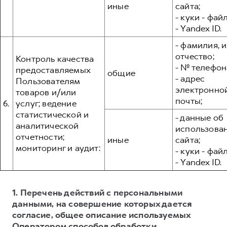
иные
сайта;
- куки - фай
- Yandex ID.
- фамилия, и
отчество;
Контроль качества
- № телефон
предоставляемых
общие
- адрес
Пользователям
электронно
товаров и/или
почты;
6.
услуг; ведение
статистической и
- данные об
аналитической
использова
отчетности;
иные
сайта;
мониторинг и аудит:
- куки - фай
- Yandex ID.
1. Перечень действий с персональными
данными, на совершение которых дается
согласие, общее описание используемых
Оператором способов обработки