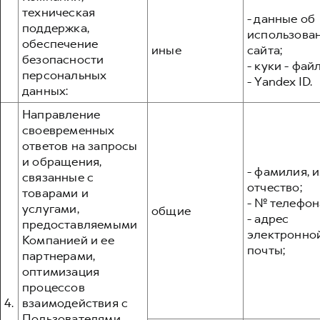
техническая
- данные об
поддержка,
использова
обеспечение
иные
сайта;
безопасности
- куки - фай
персональных
- Yandex ID.
данных:
Направление
своевременных
ответов на запросы
и обращения,
- фамилия, и
связанные с
отчество;
товарами и
- № телефон
услугами,
общие
- адрес
предоставляемыми
электронно
Компанией и ее
почты;
партнерами,
оптимизация
процессов
4.
взаимодействия с
Пользователями,