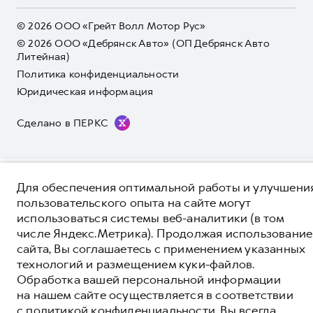
Коллекция Детская
(блок ЭРА-ГЛОНАСС).
Коллекция Детская
розничными ценами по расчетам дистрибьютора (ООО «Грейт
*5 лет поддержки включают 3 года гарантии и 2 года
Волл Мотор Рус»). Для получения подробной информации
дополнительной сервисной поддержки. Информация в данном
© 2026 ООО «Грейт Волл Мотор Рус»
просьба обращаться к ближайшему официальному дилеру ООО
разделе носит ознакомительный характер. При наличии
© 2026 ООО «Дебрянск Авто» (ОП Дебрянск Авто
«Грейт Волл Мотор Рус» либо по телефону Горячей линии 8 (800)
расхождений в условиях, описанных в сервисной книжке
Литейная)
511-59-86, либо на сайте. Опубликованная на данном сайте
владельца автомобиля и на данной странице, приоритет
Политика конфиденциальности
информация может быть изменена в любое время без
отдается сведениям, указанным в сервисной книжке. ООО
предварительного уведомления.
«Грейт Волл Мотор Рус» оставляет за собой право внесения
Юридическая информация
изменений в гарантийную политику без предварительного
уведомления.
Сделано в ПЕРКС
Для обеспечения оптимальной работы и улучшени
пользовательского опыта на сайте могут
использоваться системы веб-аналитики (в том
числе Яндекс.Метрика). Продолжая использование
сайта, Вы соглашаетесь с применением указанных
технологий и размещением куки-файлов.
Обработка вашей персональной информации
на нашем сайте осуществляется в соответствии
с
политикой конфиденциальности
. Вы всегда