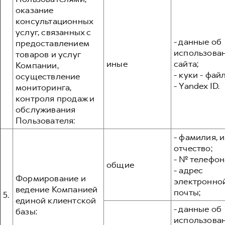
оказание
консультационных
услуг, связанных с
- данные об
предоставлением
использова
товаров и услуг
иные
сайта;
Компании,
- куки - фай
осуществление
- Yandex ID.
мониторинга,
контроля продаж и
обслуживания
Пользователя:
- фамилия, и
отчество;
- № телефон
общие
- адрес
Формирование и
электронно
ведение Компанией
почты;
5.
единой клиентской
- данные об
базы:
использова