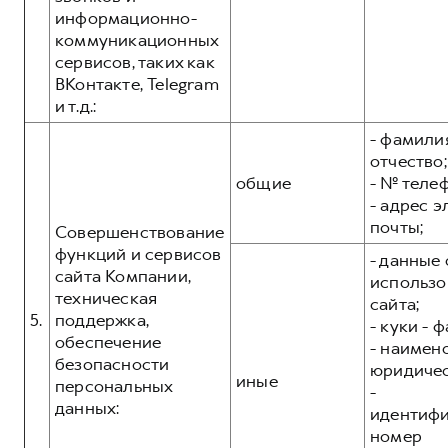
информационно-
коммуникационных
сервисов, таких как
ВКонтакте, Telegram
и т.д.:
- фамилия
отчество;
общие
- № теле
- адрес 
почты;
Совершенствование
функций и сервисов
- данные 
сайта Компании,
использо
техническая
сайта;
5.
поддержка,
- куки - 
обеспечение
- наимен
безопасности
юридичес
иные
персональных
-
данных:
идентиф
номер