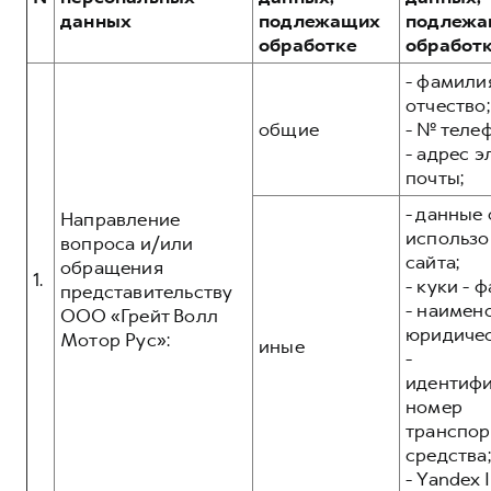
Сервис для корпоративных клиентов
данных
подлежащих
подлежа
HAVAL Лизинг
АКСЕССУАРЫ HAVAL
обработке
обработ
Автомобильные аксессуары
- фамилия
отчество;
АКСЕССУАРЫ HAVAL
Коллекция CITY
общие
- № теле
Автомобильные аксессуары
Коллекция Базовая
- адрес 
почты;
Коллекция CITY
Коллекция Детская
- данные 
Коллекция Базовая
Направление
использо
вопроса и/или
Коллекция Детская
сайта;
обращения
1.
- куки - 
представительству
- наимен
ООО «Грейт Волл
юридичес
Мотор Рус»:
иные
-
идентиф
номер
транспор
средства;
- Yandex I