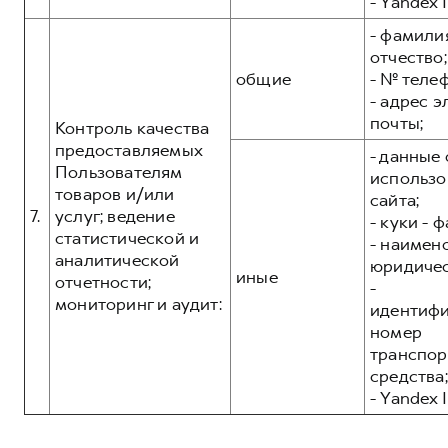
- Yandex I
- фамилия
отчество;
общие
- № теле
- адрес 
почты;
Контроль качества
предоставляемых
- данные 
Пользователям
использо
товаров и/или
сайта;
7.
услуг; ведение
- куки - 
статистической и
- наимен
аналитической
юридичес
иные
отчетности;
-
мониторинг и аудит:
идентиф
номер
транспор
средства;
- Yandex I