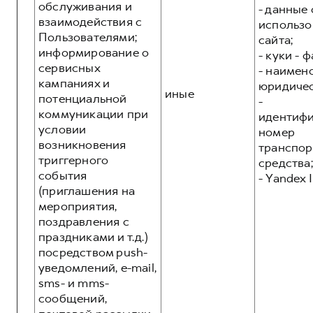
обслуживания и
- данные 
взаимодействия с
использо
Пользователями;
сайта;
информирование о
- куки - 
сервисных
- наимен
кампаниях и
юридичес
иные
потенциальной
-
коммуникации при
идентиф
условии
номер
возникновения
транспор
триггерного
средства;
события
- Yandex I
(приглашения на
мероприятия,
поздравления с
праздниками и т.д.)
посредством push-
уведомлений, e-mail,
sms- и mms-
сообщений,