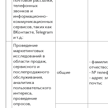
почтовой рассылки,
телефонных
звонков и
информационно-
коммуникационных
сервисов, таких как
ВКонтакте, Telegram
и т.д.:
Проведение
маркетинговых
исследований в
области продаж,
- фамилия
сервисного и
отчество;
послепродажного
общие
- № теле
обслуживания,
- адрес 
аналитика
почты;
пользовательского
интереса,
проведение
опросов,