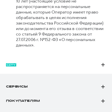
10 лет (настоящее условие не
распространяется на персональные
данные, которые Оператор имеет право
обрабатывать в целях исполнения
законодательства Российской Федерации)
или до момента его отзыва в соответствии
со статьей 9 Федерального закона от
27.07.2006 г. №152-ФЗ «О персональных
данных».
M6
JOLION
СЕРВИСЫ
DARGO
Автомобили в наличии
DARGO Х
ПОКУПАТЕЛЯМ
Заказать тест-драйв
F7
Автомобили в наличии
Рассчитать кредит