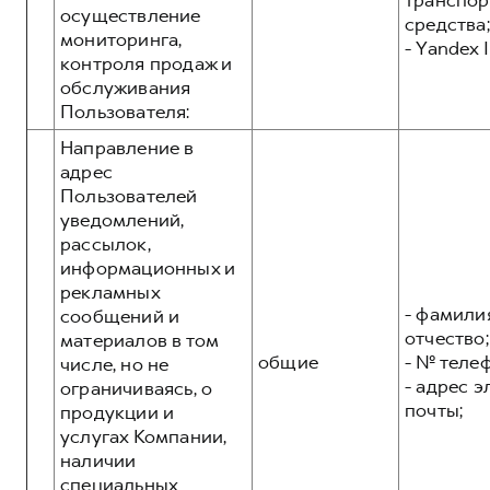
транспор
осуществление
средства;
мониторинга,
- Yandex I
контроля продаж и
обслуживания
Пользователя:
Направление в
адрес
Пользователей
уведомлений,
рассылок,
информационных и
рекламных
- фамилия
сообщений и
отчество;
материалов в том
общие
- № теле
числе, но не
- адрес 
ограничиваясь, о
почты;
продукции и
услугах Компании,
наличии
специальных