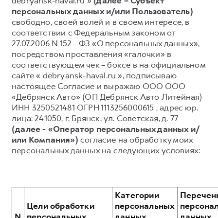
debryansk-haval.ru »
(далее – Субъект
персональных данных и/или Пользователь)
Тест-драйв
СЕРВИСНОЕ ОБСЛУЖИВАНИЕ
О дилере
свободно, своей волей и в своем интересе, в
Трейд-ин
Нулевое ТО
Наша команда
соответствии с Федеральным законом от
27.07.2006 N 152 - ФЗ «О персональных данных»,
DARGO
DARGO X
Программа «Помощь на дороге»
Контакты
от 3 199 000 ₽
от 3 499 000 ₽
посредством проставления «галочки» в
КРЕДИТ И СТРАХОВАНИЕ
Регламенты технического обслуживания
соответствующем чек – боксе в на официальном
сайте « debryansk-haval.ru », подписываю
Кредитный калькулятор
Электронный ПТС
настоящее Согласие и выражаю ООО ООО
Страхование
«Дебрянск Авто» (ОП Дебрянск Авто Литейная)
ИНН 3250521481 ОГРН 1113256000615 , адрес юр.
Кредит
ПОДДЕРЖКА
лица: 241050, г. Брянск, ул. Советская, д. 77
F7
F7X
GWM Безопасность
от 2 899 000 ₽
от 3 599 000 ₽
(далее - «Оператор персональных данных и/
или Компания»)
согласие на обработку моих
КОРПОРАТИВНЫМ КЛИЕНТАМ
Гарантия HAVAL
персональных данных на следующих условиях:
Для малого бизнеса
Мобильное приложение GWM
Корпоративным клиентам
Программа «HAVAL Защита+»
Крупным корпоративным клиентам
Руководства по эксплуатации
Категории
Перечен
POER
от 3 449 000 ₽
Система управления автопарком
Подписки
Цели обработки
персональных
персона
N
персональных
данных,
данных,