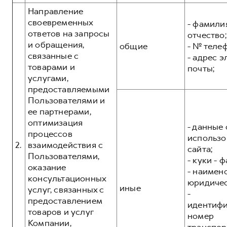
Направление
своевременных
- фамилия
ответов на запросы
отчество;
и обращения,
общие
- № теле
связанные с
- адрес 
товарами и
почты;
услугами,
предоставляемыми
Пользователями и
ее партнерами,
оптимизация
- данные 
процессов
использо
2.
взаимодействия с
сайта;
Пользователями,
- куки - 
оказание
- наимен
консультационных
юридичес
иные
услуг, связанных с
-
предоставлением
идентиф
товаров и услуг
номер
Компании,