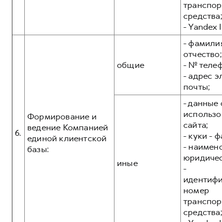
транспор
средства;
- Yandex I
- фамилия
отчество;
общие
- № теле
- адрес 
почты;
- данные 
использо
Формирование и
сайта;
ведение Компанией
6.
- куки - 
единой клиентской
- наимен
базы:
юридичес
иные
-
идентиф
номер
транспор
средства;