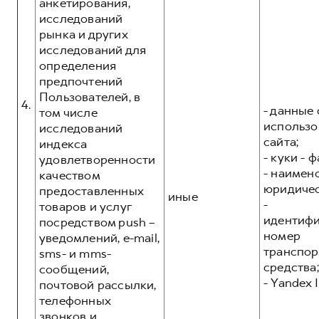
анкетирования,
исследований
рынка и других
исследований для
определения
предпочтений
Пользователей, в
4.
- данные 
том числе
использо
исследований
сайта;
индекса
- куки - 
удовлетворенности
- наимен
качеством
юридичес
предоставленных
иные
-
товаров и услуг
идентиф
посредством push –
номер
уведомлений, e-mail,
транспор
sms- и mms-
средства;
сообщений,
- Yandex I
почтовой рассылки,
телефонных
звонков и