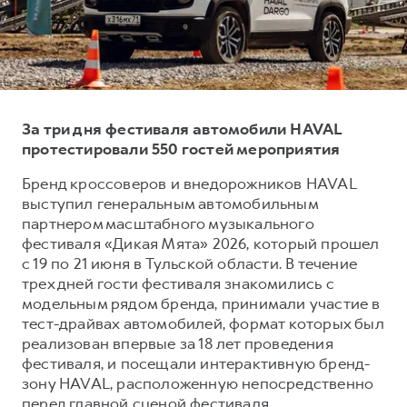
Тест-драйв
СЕРВИСНОЕ ОБСЛУЖИВАНИЕ
О дилере
Трейд-ин
Нулевое ТО
Наша команда
DARGO
DARGO X
Программа «Помощь на дороге»
Контакты
от 3 199 000 ₽
от 3 499 000 ₽
КРЕДИТ И СТРАХОВАНИЕ
Регламенты технического обслуживания
За три дня фестиваля автомобили HAVAL
Кредитный калькулятор
Электронный ПТС
протестировали 550 гостей мероприятия
Страхование
Бренд кроссоверов и внедорожников HAVAL
выступил генеральным автомобильным
Кредит
ПОДДЕРЖКА
партнером масштабного музыкального
F7
F7X
GWM Безопасность
от 2 899 000 ₽
от 3 599 000 ₽
фестиваля «Дикая Мята» 2026, который прошел
с 19 по 21 июня в Тульской области. В течение
КОРПОРАТИВНЫМ КЛИЕНТАМ
Гарантия HAVAL
трех дней гости фестиваля знакомились с
Для малого бизнеса
Мобильное приложение GWM
модельным рядом бренда, принимали участие в
Корпоративным клиентам
Программа «HAVAL Защита+»
тест-драйвах автомобилей, формат которых был
реализован впервые за 18 лет проведения
Крупным корпоративным клиентам
Руководства по эксплуатации
фестиваля, и посещали интерактивную бренд-
POER
от 3 449 000 ₽
Система управления автопарком
Подписки
зону HAVAL, расположенную непосредственно
перед главной сценой фестиваля.