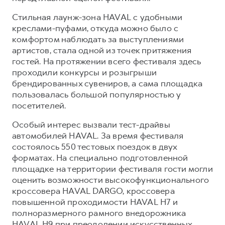
Сервис для корпоративных клиентов
Cтильная лаунж-зона HAVAL с удобными
HAVAL Лизинг
АКСЕССУАРЫ HAVAL
креслами-пуфами, откуда можно было с
Автомобильные аксессуары
комфортом наблюдать за выступлениями
артистов, стала одной из точек притяжения
АКСЕССУАРЫ HAVAL
Коллекция CITY
гостей. На протяжении всего фестиваля здесь
Автомобильные аксессуары
Коллекция Базовая
проходили конкурсы и розыгрыши
Коллекция CITY
Коллекция Детская
брендированных сувениров, а сама площадка
пользовалась большой популярностью у
Коллекция Базовая
посетителей.
Коллекция Детская
Особый интерес вызвали тест-драйвы
автомобилей HAVAL. За время фестиваля
состоялось 550 тестовых поездок в двух
форматах. На специально подготовленной
площадке на территории фестиваля гости могли
оценить возможности высокофункционального
кроссовера HAVAL DARGO, кроссовера
повышенной проходимости HAVAL H7 и
полноразмерного рамного внедорожника
HAVAL H9 при преодолении искусственных