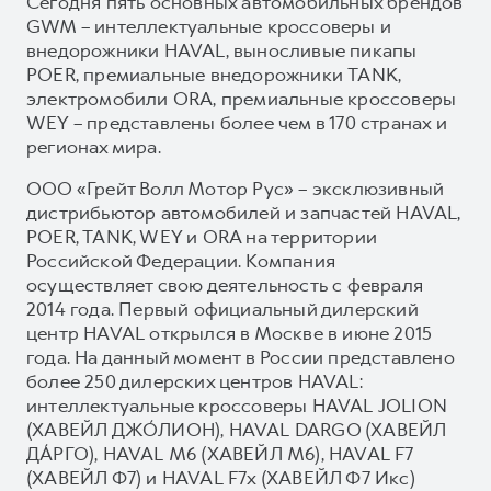
Сегодня пять основных автомобильных брендов
GWM – интеллектуальные кроссоверы и
внедорожники HAVAL, выносливые пикапы
POER, премиальные внедорожники TANK,
электромобили ORA, премиальные кроссоверы
WEY – представлены более чем в 170 странах и
регионах мира.
ООО «Грейт Волл Мотор Рус» – эксклюзивный
дистрибьютор автомобилей и запчастей HAVAL,
POER, TANK, WEY и ORA на территории
Российской Федерации. Компания
осуществляет свою деятельность с февраля
2014 года. Первый официальный дилерский
центр HAVAL открылся в Москве в июне 2015
года. На данный момент в России представлено
более 250 дилерских центров HAVAL:
интеллектуальные кроссоверы HAVAL JOLION
(ХАВЕЙЛ ДЖО́ЛИОН), HAVAL DARGO (ХАВЕЙЛ
ДА́РГО), HAVAL М6 (ХАВЕЙЛ M6), HAVAL F7
(ХАВЕЙЛ Ф7) и HAVAL F7x (ХАВЕЙЛ Ф7 Икс)