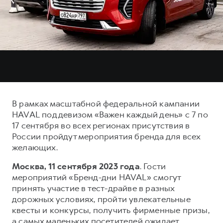
Тест-драйв
СЕРВИСНОЕ ОБСЛУЖИВАНИЕ
О дилере
Трейд-ин
Нулевое ТО
Наша команда
DARGO
DARGO X
Программа «Помощь на дороге»
Контакты
от 3 199 000 ₽
от 3 499 000 ₽
КРЕДИТ И СТРАХОВАНИЕ
Регламенты технического обслуживания
Кредитный калькулятор
Электронный ПТС
Страхование
В рамках масштабной федеральной кампании
Кредит
ПОДДЕРЖКА
HAVAL под девизом «Важен каждый день» с 7 по
F7
F7X
17 сентября во всех регионах присутствия в
GWM Безопасность
от 2 899 000 ₽
от 3 599 000 ₽
России пройдут мероприятия бренда для всех
КОРПОРАТИВНЫМ КЛИЕНТАМ
Гарантия HAVAL
желающих.
Для малого бизнеса
Мобильное приложение GWM
Москва, 11 сентября 2023 года
. Гости
Корпоративным клиентам
Программа «HAVAL Защита+»
мероприятий «Бренд-дни HAVAL» смогут
принять участие в тест-драйве в разных
Крупным корпоративным клиентам
Руководства по эксплуатации
дорожных условиях, пройти увлекательные
POER
от 3 449 000 ₽
Система управления автопарком
Подписки
квесты и конкурсы, получить фирменные призы,
а самых маленьких посетителей ожидает