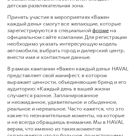
Сервис для корпоративных клиентов
детская развлекательная зона.
HAVAL Лизинг
АКСЕССУАРЫ HAVAL
Принять участие в мероприятиях «Важен
Автомобильные аксессуары
каждый день» смогут все желающие, которые
зарегистрируются в специальной
форме
на
АКСЕССУАРЫ HAVAL
Коллекция CITY
официальном сайте компании. Для регистрации
Автомобильные аксессуары
Коллекция Базовая
необходимо указать интересующую модель
Коллекция CITY
Коллекция Детская
автомобиля, выбрать город и дилерский центр,
внести имя и контактные данные.
Коллекция Базовая
В рамках кампании «Важен каждый день» HAVAL
Коллекция Детская
представляет свой манифест, в котором
выражает ценности, объединяющие бренд и его
аудиторию: «Каждый день в вашей жизни
случается разное. Запланированное
и неожиданное, удивительное и обыденное,
реальное и нереальное. Часто кажется, что это
какие‑то незначительные моменты, на которые
и не всегда обращаешь внимание. Мы в HAVAL
верим, что именно из таких моментов
складывается что‑то большое, по‑настоящему