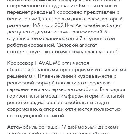
Сервис для корпоративных клиентов
современное оборудование. Вместительный
HAVAL Лизинг
АКСЕССУАРЫ HAVAL
переднеприводный кроссовер представлен с
бензиновым 1,5-литровым двигателем, который
Автомобильные аксессуары
развивает 143 л.с. и 202 Н·м. Автомобиль будет
АКСЕССУАРЫ HAVAL
Коллекция CITY
доступен с двумя типами трансмиссий: 6-
ступенчатой механической и 7-ступенчатой
Автомобильные аксессуары
Коллекция Базовая
роботизированной. Силовой агрегат
Коллекция CITY
Коллекция Детская
соответствует экологическому классу Евро-5.
Коллекция Базовая
Кроссовер HAVAL M6 отличается
Коллекция Детская
сбалансированными пропорциями и стильными
решениями. Плавные линии кузова вместе с
рельефной формой багажника определяют
гармоничный экстерьер автомобиля. Благодаря
горизонтальным задним фарам и оригинальной
решетке радиатора автомобиль выглядит
современно, а спереди отличается полностью
светодиодной оптикой.
Автомобиль оснащен 17-дюймовыми дисками
для большей уверенности на российских