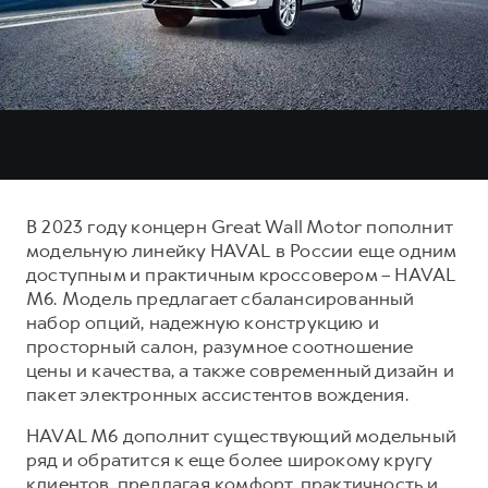
Тест-драйв
СЕРВИСНОЕ ОБСЛУЖИВАНИЕ
О дилере
Трейд-ин
Нулевое ТО
Наша команда
DARGO
DARGO X
Программа «Помощь на дороге»
Контакты
от 3 199 000 ₽
от 3 499 000 ₽
КРЕДИТ И СТРАХОВАНИЕ
Регламенты технического обслуживания
Кредитный калькулятор
Электронный ПТС
Страхование
В 2023 году концерн Great Wall Motor пополнит
Кредит
ПОДДЕРЖКА
модельную линейку HAVAL в России еще одним
F7
F7X
доступным и практичным кроссовером – HAVAL
GWM Безопасность
от 2 899 000 ₽
от 3 599 000 ₽
M6. Модель предлагает сбалансированный
КОРПОРАТИВНЫМ КЛИЕНТАМ
Гарантия HAVAL
набор опций, надежную конструкцию и
просторный салон, разумное соотношение
Для малого бизнеса
Мобильное приложение GWM
цены и качества, а также современный дизайн и
Корпоративным клиентам
Программа «HAVAL Защита+»
пакет электронных ассистентов вождения.
Крупным корпоративным клиентам
Руководства по эксплуатации
HAVAL M6 дополнит существующий модельный
POER
от 3 449 000 ₽
Система управления автопарком
Подписки
ряд и обратится к еще более широкому кругу
клиентов, предлагая комфорт, практичность и