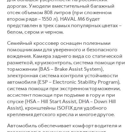
дорогах. У модели вместительный багажный
отсек объемом 808 литров (при сложенном
втором ряде – 1550 л). HAVAL M6 будет
представлен в трех самых популярных цветах –
белом, сером и черном.
Семейный кроссовер оснащен полезными
помощниками для уверенного и безопасного
вождения. Камера заднего вида со статической
разметкой, круизконтроль, система помощи при
торможении (BAS – Brake Assist System),
электронная система контроля устойчивости
автомобиля (ESP – Electronic Stability Program),
система помощи при экстренном торможении,
ассистент помощи при подъеме в гору и при
спуске (HSA – Hill Start Assist, DHA – Down Hill
Assist), кронштейны ISOFIX для удобного
крепления детского кресла и многое другое.
Автомобиль обеспечивает комфорт водителя и
пассажиров: в оснащение входят климат-